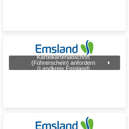
Karteikartenabschrift
(Führerschein) anfordern
(Landkreis Emsland)