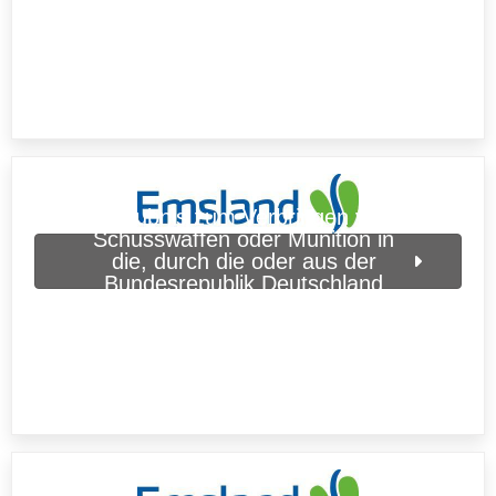
Erlaubnis zum Verbringen von
Schusswaffen oder Munition in
die, durch die oder aus der
Bundesrepublik Deutschland
(Landkreis Emsland)