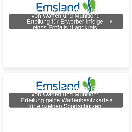
Erlaubnis zum Erwerb und Besitz
von Waffen und Munition:
Erteilung für Erwerber infolge
eines Erbfalls (Landkreis
Emsland)
Erlaubnis zum Erwerb und Besitz
von Waffen und Munition:
Erteilung gelbe Waffenbesitzkarte
für einzelnen Sportschützen
(Landkreis Emsland)