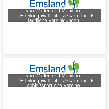
Erlaubnis zum Erwerb und Besitz
von Waffen und Munition:
Erteilung Waffenbesitzkarte für
jagdliche Vereinigungen
(Landkreis Emsland)
Erlaubnis zum Erwerb und Besitz
von Waffen und Munition:
Erteilung Waffenbesitzkarte für
schießsportliche Vereine
(Landkreis Emsland)