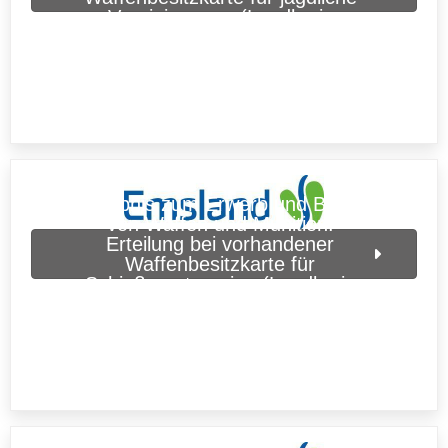
Vereinigungen (Landkreis
Emsland)
Erlaubnis zum Erwerb und Besitz
von Waffen und Munition:
Erteilung bei vorhandener
Waffenbesitzkarte für
Schießsportvereine (Landkreis
Emsland)