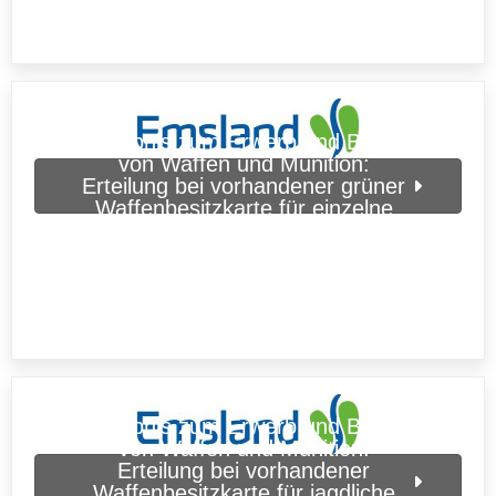
Erlaubnis zum Erwerb und Besitz
von Waffen und Munition:
Erteilung bei vorhandener grüner
Waffenbesitzkarte für einzelne
Personen (Landkreis Emsland)
Erlaubnis zum Erwerb und Besitz
von Waffen und Munition:
Erteilung bei vorhandener
Waffenbesitzkarte für jagdliche